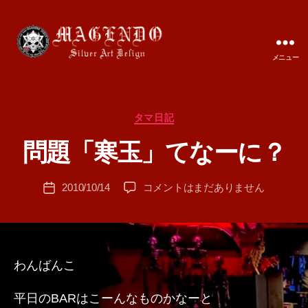
メニュー
MAGENDO
JAPAN
カ
タマ日記
作
テ
成
問題「寒玉」てなーに？
ゴ
者
リ
:
ー
投
問
2010/10/14
コメントはまだありません
T
投
稿
題
A
稿
者
「寒
M
日
玉」
A
て
な
わんばんこ
ー
に？
平日のBARはこーんなものかなーと
へ