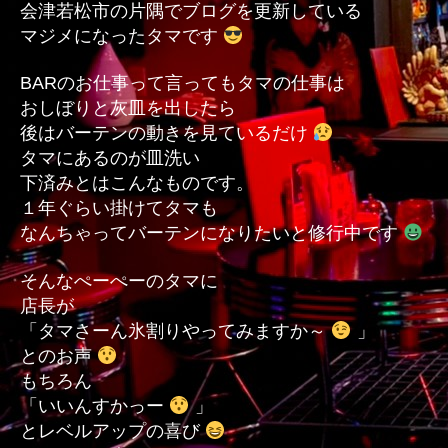
会津若松市の片隅でブログを更新している
の
マジメになったタマです
BARのお仕事って言ってもタマの仕事は
おしぼりと灰皿を出したら
後はバーテンの動きを見ているだけ
タマにあるのが皿洗い
下済みとはこんなものです。
１年ぐらい掛けてタマも
なんちゃってバーテンになりたいと修行中です
そんなぺーぺーのタマに
店長が
「タマさーん氷割りやってみますか～
」
とのお声
もちろん
「いいんすかっー
」
とレベルアップの喜び