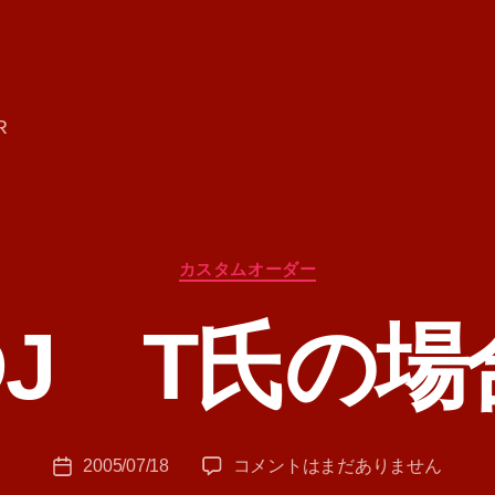
R
カ
カスタムオーダー
テ
ゴ
DJ T氏の場
リ
ー
作
成
者
:
投
DJ
2005/07/18
コメントはまだありません
T
投
稿
T
A
稿