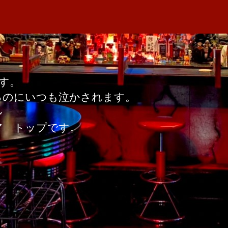
者
氏
M
日
の
A
場
合
へ
の
す。
るのにいつも泣かされます。
ル
ア トップです。