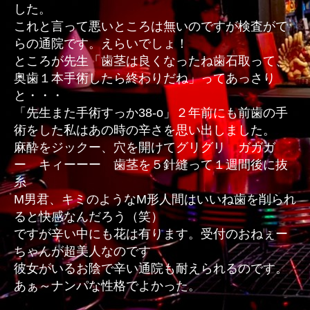
した。
これと言って悪いところは無いのですが検査がて
らの通院です。えらいでしょ！
ところが先生「歯茎は良くなったね歯石取って、
奥歯１本手術したら終わりだね」ってあっさり
と・・・
「先生また手術すっか38-o」２年前にも前歯の手
術をした私はあの時の辛さを思い出しました。
麻酔をジックー、穴を開けてグリグリ ガガガ
ー キィーーー 歯茎を５針縫って１週間後に抜
糸
M男君、キミのようなM形人間はいいね歯を削られ
ると快感なんだろう（笑）
ですが辛い中にも花は有ります。受付のおねぇー
ちゃんが超美人なのです
彼女がいるお陰で辛い通院も耐えられるのです。
あぁ～ナンパな性格でよかった。