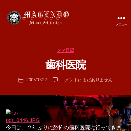
メニュー
MAGENDO
JAPAN
カ
タマ日記
作
テ
成
歯科医院
ゴ
者
リ
:
ー
投
歯
2005/07/22
コメントはまだありません
T
投
稿
科
A
稿
者
医
M
日
院
A
へ
の
今日は、２年ぶりに恐怖の歯科医院に行ってきま