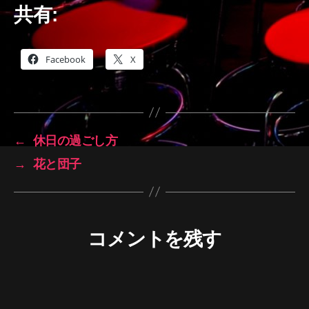
共有:
Facebook
X
←
休日の過ごし方
→
花と団子
コメントを残す