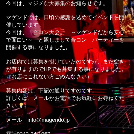
今回は、マジメな大募集のお知らせです。
集
へ
マゲンドでは、日頃の感謝を込めてイベントを開
の
催しています。
今回は、「合コン大会」 ～マゲンドだから安心
で面白い～ と題しまして合コン パーティーを
開催する事になりました。
お店内では募集を掛けていたのですが、まだ空き
が有りますのでHPでも募集する事になりました。
（お店にこれない方ごめんなさい）
募集内容は、下記の通りですのです。
詳しくは、メールかお電話でお気軽にお尋ねくだ
さい
メール info@magendo.jp