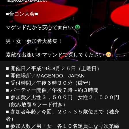
電話0242-24-1067
■合コン大会■
マゲンドだから安心で面白い
男・女 参加者大募集！
素敵な出逢いをマゲンドで探してください
■ 開催日／平成19年8月２５日（土曜日）
■ 開催場所／MAGENDO JAPAN
■ 受付時間／午後６時３０分（厳守）
■ パーティー開催／午後７時～約３時間
■ 参加費／男性３，５００円 女性２，５００円
（飲み放題＆フード付き）
■ 参加者年齢／今回、２０～３５歳位まで（独身
者）
■ 参加人数／男・女 各１０名定員になり次第締