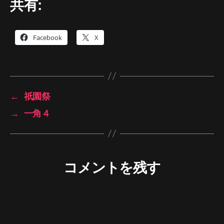
共有:
Facebook
X
←
祇園祭
→
一角４
コメントを残す