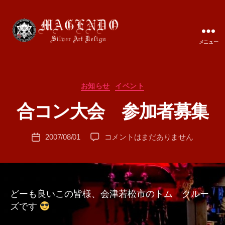
メニュー
MAGENDO
JAPAN
カ
お知らせ
イベント
作
テ
成
合コン大会 参加者募集
ゴ
者
リ
:
ー
投
合
2007/08/01
コメントはまだありません
T
投
稿
コ
A
稿
者
ン
M
日
大
A
会
参
どーも良いこの皆様、会津若松市のトム クルー
加
ズです
者
募