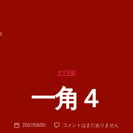
R
カ
タマ日記
テ
ゴ
一角４
リ
ー
作
成
者
:
投
一
2007/08/30
コメントはまだありません
T
投
稿
角
A
稿