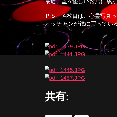
最近、益々怪しいお店に成
ＰＳ、４枚目は、心霊写真
オッチャンが鏡に写ってい
共有: