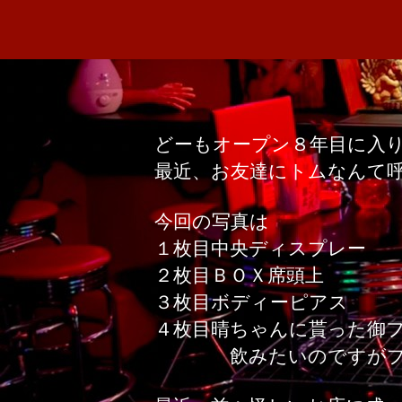
どーもオープン８年目に入
最近、お友達にトムなんて
今回の写真は
１枚目中央ディスプレー
２枚目ＢＯＸ席頭上
３枚目ボディーピアス
４枚目晴ちゃんに貰った御
飲みたいのですがプレミ