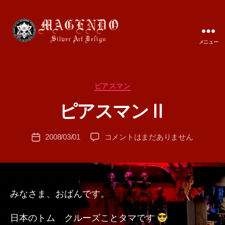
メニュー
MAGENDO
JAPAN
カ
ピアスマン
作
テ
成
ピアスマンⅡ
ゴ
者
リ
:
ー
投
ピ
2008/03/01
コメントはまだありません
T
投
稿
ア
A
稿
者
ス
M
日
マ
A
ン
Ⅱ
みなさま、おばんです。
へ
の
日本のトム クルーズことタマです