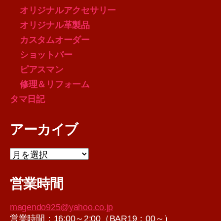
オリジナルアクセサリー
オリジナル革製品
カスタムオーダー
ショットバー
ピアスマン
修理＆リフォーム
タマ日記
アーカイブ
ア
ー
カ
営業時間
イ
ブ
magendo925@yahoo.co.jp
営業時間：16:00～2:00（BAR19：00～）