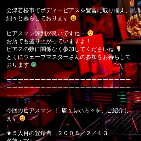
会津若松市でボディーピアスを豊富に取り揃え、
細々と暮らしております
ピアスマン評判が良いですねー
お店でも盛り上がっていますよ！
ピアスの数に関係なく参加してくださいね
とくにウェーブマスターさんの参加をお待ちして
おります
ーーーーーーーーーーーーーーーーーーーーーー
ーーーーーーーーーーーーーーーーーーーーーー
ーーーーーーーー
今回のピアスマン
痛々しい方々を、ご紹介し
ます
★５人目の登録者 ２００８／２／１３