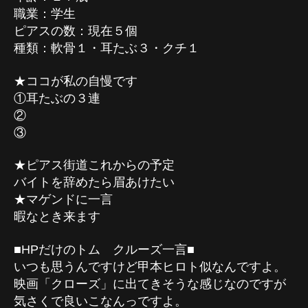
職業：学生
ピアスの数：現在５個
種類：軟骨１・耳たぶ３・クチ１
★ココが私の自慢です
①耳たぶの３連
②
③
★ピアス街道これからの予定
バイトを辞めたら眉あけたい
★マゲンドに一言
暇なとき来ます
■HPだけのトム クルーズ一言■
いつも思うんですけど甲本ヒロト似なんですよ。
映画「クローズ」に出てきそうな感じなのですが
気さくで良いこなんっですよ。