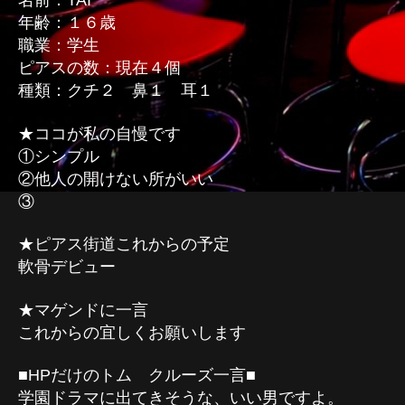
名前：TAI
年齢：１６歳
職業：学生
ピアスの数：現在４個
種類：クチ２ 鼻１ 耳１
★ココが私の自慢です
①シンプル
②他人の開けない所がいい
③
★ピアス街道これからの予定
軟骨デビュー
★マゲンドに一言
これからの宜しくお願いします
■HPだけのトム クルーズ一言■
学園ドラマに出てきそうな、いい男ですよ。