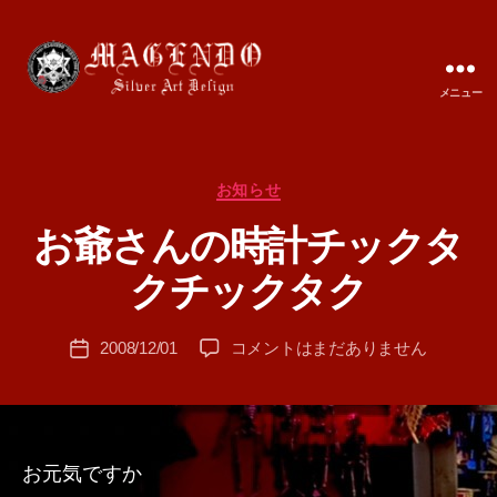
メニュー
MAGENDO
JAPAN
カ
お知らせ
テ
お爺さんの時計チックタ
ゴ
作
リ
成
クチックタク
ー
者
:
投
お
2008/12/01
コメントはまだありません
T
投
稿
爺
A
稿
者
さ
M
日
ん
A
の
時
お元気ですか
計