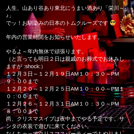
チ
人生、山あり谷あり東北にうまい酒あり「栄川～
ッ
♪」
ク
でッ！お馴染みの日本のトムクルーズです
タ
ク
年内の営業時間をお知らせいたします。
チ
ッ
やるよ～年内無休で頑張ります。
ク
タ
（と言っても明日２日は親戚のお葬式でお休みし
ク
ますが :shock:）
へ
１２月３日～１２月１９日AM１０：３０～PM
の
９：００まで
１２月２０～１２月２５日AM１０：００～PM１
０：００まで
１２月２６～１２月３１日AM１０：３０～PM
８：００まで
尚、クリスマスイブは夜中までやる予定です。サ
ンタの衣装で遊びに来てください。
なんちゃってクリスマスパーティーでもやりまし