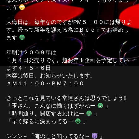
ょう
大晦日は、毎年なのですがPM５：００には帰りま
す。帰って新年を迎える為にＢｅｅｒでお清めし
ます
年明け２００９年は
１月４日発売りです。超お年玉企画を予定してい
ます４・５・６日
内容は後日、お知らせいたします。
ＡＭ１１：００～ＰＭ７：００
きっとこれを見ている常連さんは思うでしょう!!
「玉さん、こんなに働くはずがねー
」
「時間通り、開店するわけねー
」
「早く帰るに決まってるー
」
ンンン～「俺のこと知ってるな～
」