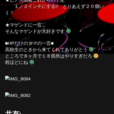
★ピアス街道これからの予定
１／２インチにする!! とりあえず２０個い
く！
★マゲンドに一言
そんなマゲンドが大好きです
■HPだけのタマの一言■
高校生のときから来てくれてありがとう
ところで８ヶ月で１８箇所はやりすぎだろ
程ほどにね