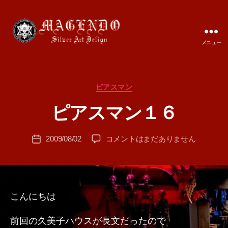
メニュー
MAGENDO
JAPAN
カ
ピアスマン
作
テ
成
ピアスマン１６
ゴ
者
リ
:
ー
投
ピ
2009/08/02
コメントはまだありません
T
投
稿
ア
A
稿
者
ス
M
日
マ
A
ン
１
こんにちは
６
へ
前回の久美子ハウスが長文だったので
の