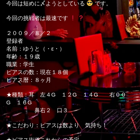
今回は短めに〆ようとしている
です。
今回の挑戦者は最速です
２００９／８／２
登録者
名前：ゆうと（・ε・）
年齢：１９歳
職業：学生
ピアスの数：現在１８個
ピアス暦：８ヶ月
★種類：耳 左４G １２G １４G 右００
G １６G
鼻右２ 口３
★こだわり：ピアスは数より 気持ち！