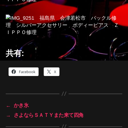
共有:
Facebook
X
←
かき氷
→
さよならＳＡＴＹまた来て四角