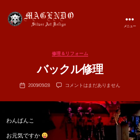
メニュー
MAGENDO
JAPAN
カ
修理＆リフォーム
作
テ
成
バックル修理
ゴ
者
リ
:
ー
投
バ
2009/09/28
コメントはまだありません
T
投
稿
ッ
A
稿
者
ク
M
日
ル
A
修
理
わんばんこ
へ
の
お元気ですか