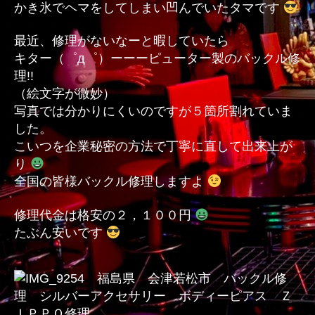
かき氷でヘマをしてしまい凹んでいたタマです
最近、修理がないなーと暇していたら
キター（゜д゜）ーーーピューター製のバックル修
理!!
（絵文字が微妙）
写真では分かりにくいのですが５箇所割れていま
した。
こいつを企業秘密の方法で丁寧に直して出来上が
り
全国の皆様バックル修理しますよ
修理代金は格安の２，１００円
たぶん安いです