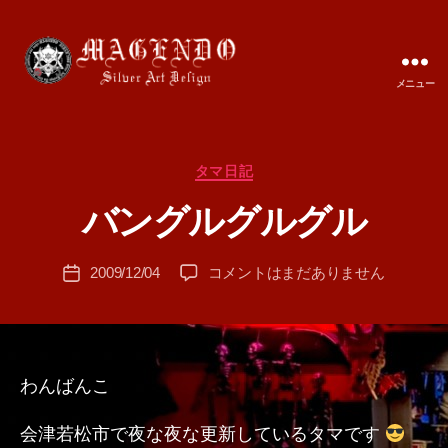
メニュー
MAGENDO
JAPAN
カ
タマ日記
作
テ
成
バングルグルグル
ゴ
者
リ
:
ー
投
バ
2009/12/04
コメントはまだありません
T
投
稿
ン
A
稿
者
グ
M
日
ル
A
グ
ル
わんばんこ
グ
ル
会津若松市で夜な夜な更新しているタマです
へ