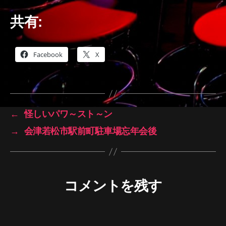
共有:
Facebook
X
←
怪しいパワ～スト～ン
→
会津若松市駅前町駐車場忘年会後
コメントを残す