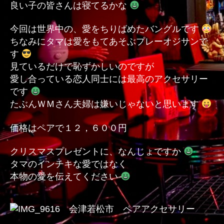
良い子の皆さんは寝てるかな
の
今回は世界中の、愛をちりばめたバングルです
ちなみにタマは愛をもてあそぶプレーオジサンで
す
見ているだけで恥ずかしいのですが
愛し合っている恋人同士には最高のアクセサリー
です
たぶんＷＭさん夫婦は嫌いじゃないと思います
価格はペアで１２，６００円
クリスマスプレゼントに、なんじょですか
タマのインチキな愛ではなく
本物の愛を伝えてください