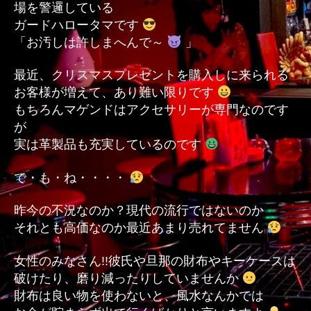
場を警邏している
ガードハロータマです
「お汚しは許しまへんで～
」
最近、クリスマスプレゼントを購入しに来られる
お客様が増えて、あり難い限りです
もちろんマゲンドはアクセサリーが専門なのです
が
実は革製品も充実しているのです
で・も・ね・・・・
昨今の不況なのか？現代の流行ではないのか
それとも高価なのか最近あまり売れてません
女性のみなさん!!彼氏や旦那の財布やキーケースは
破けたり、磨り減ったりしていませんか
財布は良い物を使わないと、風水なんかでは