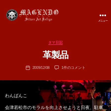
メニュー
MAGENDO
JAPAN
カ
タマ日記
作
テ
成
革製品
ゴ
者
リ
:
ー
投
革
2009/12/08
1件のコメント
T
投
稿
製
A
稿
者
品
M
日
へ
A
の
わんばんこ
会津若松市のモラルを向上させようと日夜、駐車