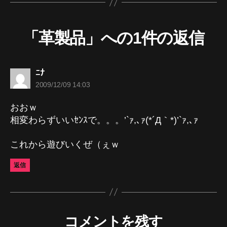
「革製品」への1件の返信
の
ﾆﾅ
発
2009/12/09 14:03
言:
おおｗ
相変わらずいいｾﾝｽで。。。’`ｧ,､ｧ(*´Д｀*)’`ｧ,､ｧ
これから遊びいくぜ（ぇｗ
返信
コメントを残す