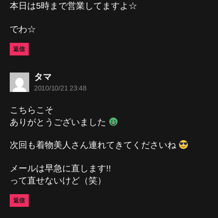
本日は5時まで営業してますよ☆
でわ☆
返信
の
タマ
発
2010/10/21 23:48
言:
こちらこそ
ありがとうございました
次回も着物美人さん連れてきてくださいね
メールは早急に直します!!
って直せないけど（笑）
返信