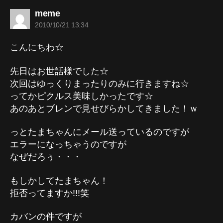
の
meme
発
2010/10/21 13:34
言:
こんにちわ☆
先日はお世話様でした☆
次回はゆっくりまったりのみに行きますね☆
ってかピクルス美味しかったです☆
あのあとブレンで見せびらかしてきました！ｗ
っとたまちゃんにメール送っているのですが
エラーになっちゃうのですが
なぜだろぅ・・・
もしかしてたまちゃん！
拒否ってますか!!!笑
カバンの件ですが