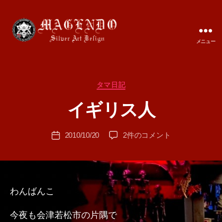
メニュー
MAGENDO
JAPAN
カ
タマ日記
作
テ
成
イギリス人
ゴ
者
リ
:
ー
投
イ
2010/10/20
2件のコメント
T
投
稿
ギ
A
稿
者
リ
M
日
ス
A
人
へ
わんばんこ
の
今夜も会津若松市の片隅で