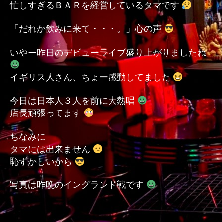
忙しすぎるＢＡＲを経営しているタマです
「だれか飲みに来て・・・。」心の声
いやー昨日のデビューライブ盛り上がりましたね
イギリス人さん、ちょー感動してました
今日は日本人３人を前に大熱唱
店長頑張ってます
ちなみに
タマには出来ません
恥ずかしいから
写真は昨晩のイングランド戦です