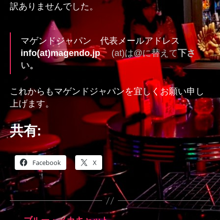
訳ありませんでした。
び
へ
の
マゲンドジャパン 代表メールアドレス
info(at)magendo.jp
(at)は@に替えて
下さ
い。
これからもマゲンドジャパンを宜しくお願い申し
上げます。
共有:
Facebook
X