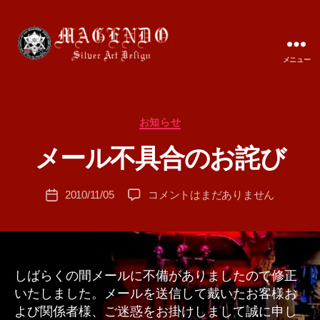
メニュー
MAGENDO
JAPAN
カ
お知らせ
作
テ
成
メール不具合のお詫び
ゴ
者
リ
:
ー
投
メ
2010/11/05
コメントはまだありません
T
投
稿
ー
A
稿
者
ル
M
日
不
A
具
合
しばらくの間メールに不備がありましたので修正
の
いたしました。メールを送信して戴いたお客様お
お
よび関係者様、ご迷惑をお掛けしまして誠に申し
詫