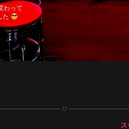
変わって
した
ス