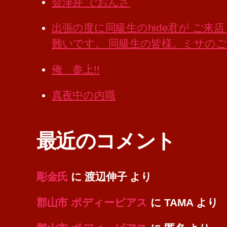
会津弁 でおんざ
出張の度に同級生のhide君が ご
難いです。 同級生の皆様。ミサの
俺 参上!!
真夜中の内職
最近のコメント
彫金氏
に
渡辺伸子
より
郡山市 ボディーピアス
に
TAMA
より