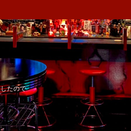
者
行
M
日
登
A
場
へ
の
ましたので