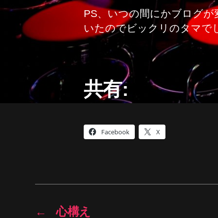
PS、いつの間にかブログが
いたのでビックリのタマで
共有:
Facebook
X
←
心構え