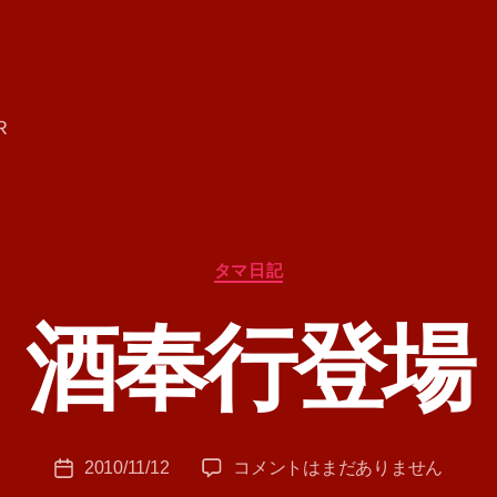
R
カ
タマ日記
テ
ゴ
酒奉行登場
リ
ー
作
成
者
:
投
酒
2010/11/12
コメントはまだありません
T
投
稿
奉
A
稿