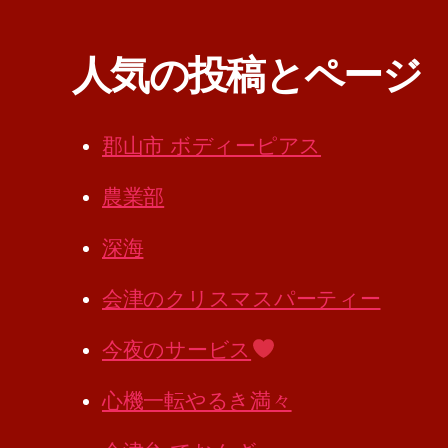
人気の投稿とページ
郡山市 ボディーピアス
農業部
深海
会津のクリスマスパーティー
今夜のサービス
心機一転やるき満々