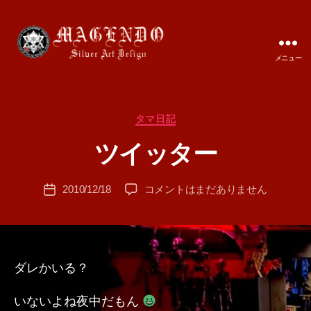
メニュー
MAGENDO
JAPAN
カ
タマ日記
作
テ
成
ツイッター
ゴ
者
リ
:
ー
投
ツ
2010/12/18
コメントはまだありません
T
投
稿
イ
A
稿
者
ッ
M
日
タ
A
ー
へ
ダレかいる？
の
いないよね夜中だもん