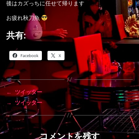
後はカズっちに任せて帰ります
お疲れ秋刀魚
共有:
Facebook
X
←
ツイッター
→
ツイッター
コメントを残す