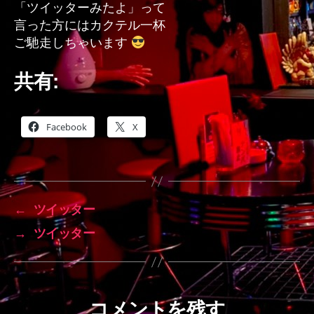
「ツイッターみたよ」って
言った方にはカクテル一杯
ご馳走しちゃいます
共有:
Facebook
X
←
ツイッター
→
ツイッター
コメントを残す