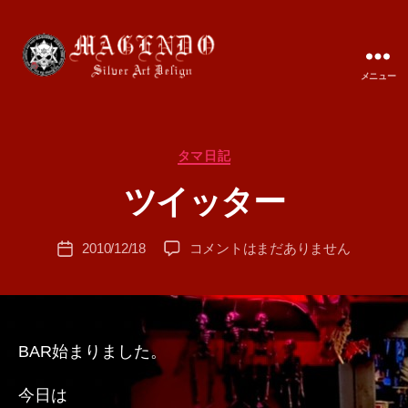
メニュー
MAGENDO
JAPAN
カ
タマ日記
作
テ
成
ツイッター
ゴ
者
リ
:
ー
投
ツ
2010/12/18
コメントはまだありません
T
投
稿
イ
A
稿
者
ッ
M
日
タ
A
ー
へ
BAR始まりました。
の
今日は