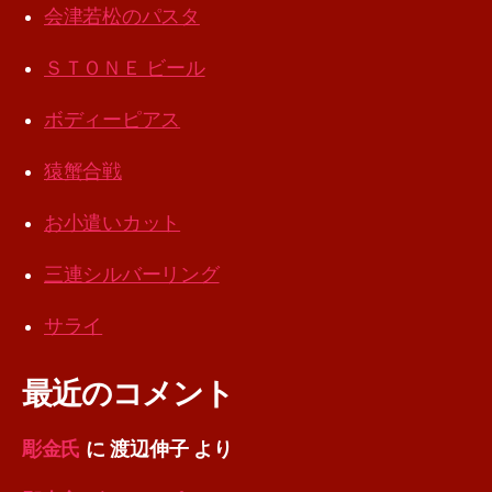
会津若松のパスタ
ＳＴＯＮＥ ビール
ボディーピアス
猿蟹合戦
お小遣いカット
三連シルバーリング
サライ
最近のコメント
彫金氏
に
渡辺伸子
より