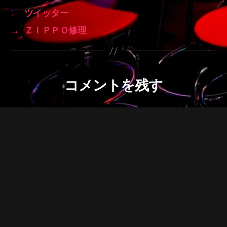
←
ツイッター
→
ＺＩＰＰＯ修理
コメントを残す