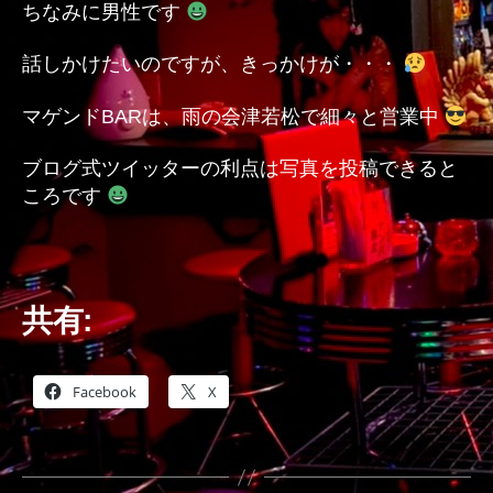
ちなみに男性です
話しかけたいのですが、きっかけが・・・
マゲンドBARは、雨の会津若松で細々と営業中
ブログ式ツイッターの利点は写真を投稿できると
ころです
共有:
Facebook
X