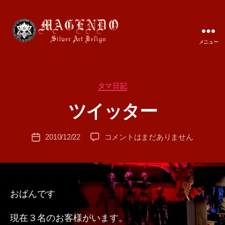
メニュー
MAGENDO
JAPAN
カ
タマ日記
作
テ
成
ツイッター
ゴ
者
リ
:
ー
投
ツ
2010/12/22
コメントはまだありません
T
投
稿
イ
A
稿
者
ッ
M
日
タ
A
ー
へ
おばんです
の
現在３名のお客様がいます。