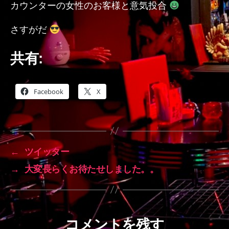
カウンターの女性のお客様と意気投合
さすがだ
共有:
Facebook
X
←
ツイッター
→
大変長らくお待たせしました。。
コメントを残す