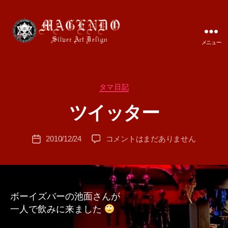
メニュー
MAGENDO
JAPAN
カ
タマ日記
作
テ
成
ツイッター
ゴ
者
リ
:
ー
投
ツ
2010/12/24
コメントはまだありません
T
投
稿
イ
A
稿
者
ッ
M
日
タ
A
ー
へ
ボーイズバーの池面さんが
の
一人で飲みに来ました