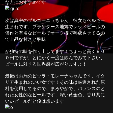
な方におすすめです
次は真中のブルゴーニュちゃん、彼女もベルギー
生まれです、フランダース地方でレッドビールの
傑作と有名なビールでオーク樽で熟成させてるの
で上品な甘さと酸味
が独特の味を作り出してます！ちょっと高く９０
０円ですが、とにかく一度は飲んでみて下さい、
ビールに対する世界感が広がりますよ！
最後はお局のビッラ・モレーナちゃんです、イタ
リア生まれのいい女です！その味は厳選された原
料を使用してるので、まろやかで、バランスのと
れた女性的なビールです、深い黄金色、香り共に
いいビールだと僕は想います