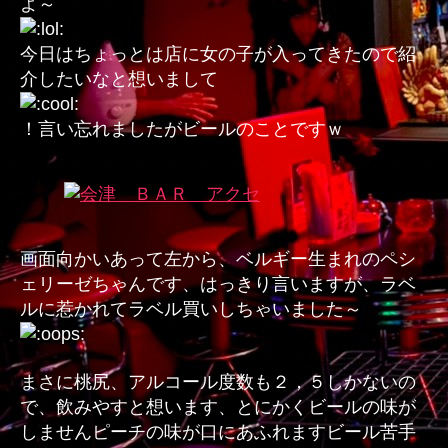
よ～
ド
ガ
今日はちょっとは店に女の子が入ってきたので紹
ー
介したいなと想いまして
ル
ィ
！言い忘れましたがビールのことですｗ
ヤ
ガ
ー
ル
へ
の
画面向かいあって左から、ベルギー生まれのペシ
ェリーゼちゃんです、はっきり言いますが、ラベ
ルに惹かれてラベル買いしちゃいました～
まさに桃尻、アルコール度数も２，５しかないの
で、飲みやすと想います、とにかくビールの味が
しませんピーチの味が口にあふれますビール苦手