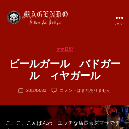
メニュー
MAGENDO
JAPAN
カ
タマ日記
テ
ビールガール バドガー
ゴ
作
リ
成
ル ィヤガール
ー
者
:
投
ビ
2011/04/30
コメントはまだありません
T
投
稿
ー
A
稿
者
ル
M
日
ガ
A
ー
ル
こ、こ、こんばんわ！エッチな店長カズマサです
バ