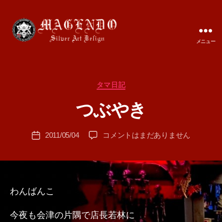
メニュー
MAGENDO
JAPAN
カ
タマ日記
作
テ
成
つぶやき
ゴ
者
リ
:
ー
投
つ
2011/05/04
コメントはまだありません
T
投
稿
ぶ
A
稿
者
や
M
日
き
A
へ
の
わんばんこ
今夜も会津の片隅で店長若林に