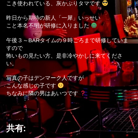
こき使われている、灰かぶりタマです
昨日から期待の新人「一犀」いっせい
こと本名不明が研修に入りました
午後３～BARタイムの９時ごろまで研修していま
すので
怖いもの見たい方、是非冷やかしに来てくださ
い。
写真の子はデンマーク人ですが
こんな感じの子です
ちなみに隣の男はあいつです
共有: