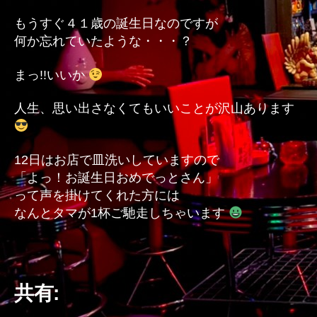
もうすぐ４１歳の誕生日なのですが
何か忘れていたような・・・？
まっ!!いいか
人生、思い出さなくてもいいことが沢山あります
12日はお店で皿洗いしていますので
「よっ！お誕生日おめでっとさん」
って声を掛けてくれた方には
なんとタマが1杯ご馳走しちゃいます
共有: