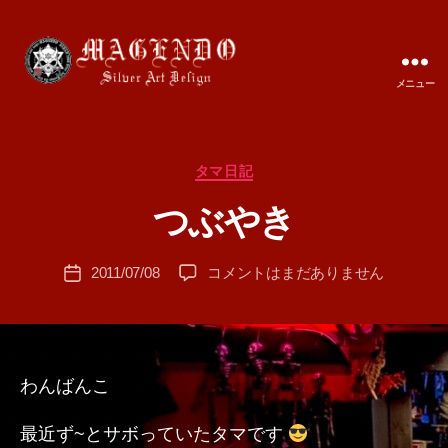
メニュー
MAGENDO
JAPAN
カ
タマ日記
作
テ
成
つぶやき
ゴ
者
リ
:
ー
投
つ
2011/07/08
コメントはまだありません
T
投
稿
ぶ
A
稿
者
や
M
日
き
A
へ
の
わんばんこ
最近ず~とサボっていたタマです