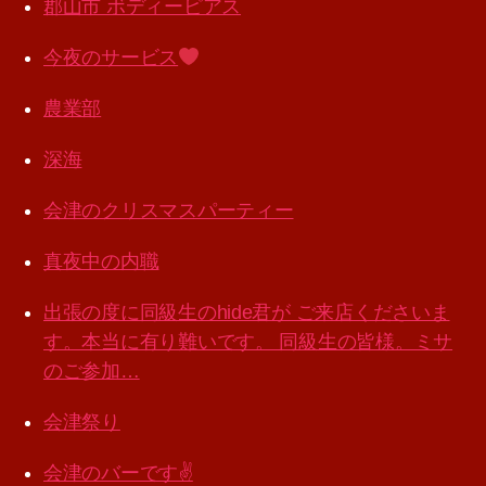
郡山市 ボディーピアス
今夜のサービス
農業部
深海
会津のクリスマスパーティー
真夜中の内職
出張の度に同級生のhide君が ご来店くださいま
す。本当に有り難いです。 同級生の皆様。ミサ
のご参加…
会津祭り
会津のバーです✌️