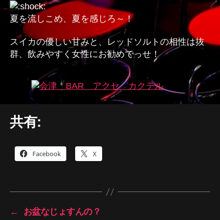
夏を流しこめ、夏を感じろ～！
スイカの優しい甘みと、レッドソルトの相性は抜
群、飲みやすく女性にお勧めでっせ！
共有:
Facebook
X
←
お盆なじょすんの？