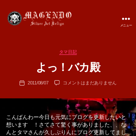
メニュー
MAGENDO
JAPAN
カ
タマ日記
作
テ
成
よっ！バカ殿
ゴ
者
リ
:
ー
投
よ
2011/08/07
コメントはまだありません
T
投
稿
っ！
A
稿
者
バ
M
日
カ
A
殿
へ
こんばんわー今日も元気にブログを更新したいと
の
想います ！さてさて驚く事がありました、、な
んとタマさんが久しぶりんにブログ更新してまし