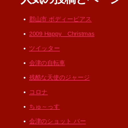
郡山市 ボディーピアス
2009 Happy Christmas
ツイッター
会津の自転車
残酷な天使のジャージ
コロナ
ちゅ～っす
会津のショット バー