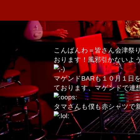
こんばんわ＝皆さん会津祭
おります！風邪引かないよ
マゲンドBARも１０月１日
ております、マゲンドで連
タマさんも僕も赤シャツで