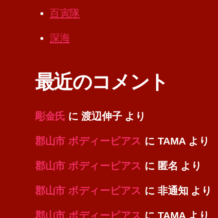
百寅隊
深海
最近のコメント
彫金氏
に
渡辺伸子
より
郡山市 ボディーピアス
に
TAMA
より
郡山市 ボディーピアス
に
匿名
より
郡山市 ボディーピアス
に
非通知
より
郡山市 ボディーピアス
に
TAMA
より