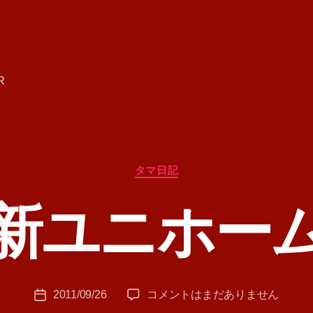
R
カ
タマ日記
テ
ゴ
新ユニホー
リ
ー
作
成
者
:
投
新
2011/09/26
コメントはまだありません
T
投
稿
ユ
A
稿