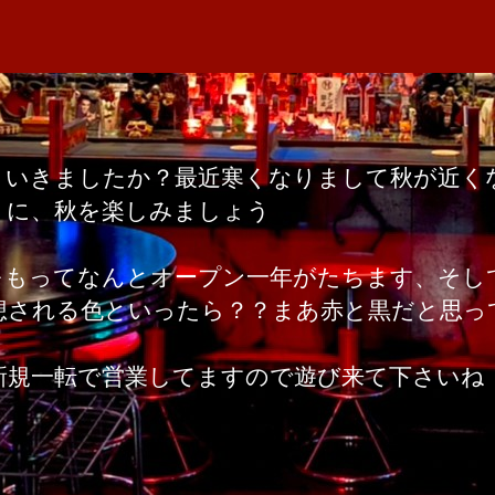
者
ニ
M
日
ホ
A
ー
ム
へ
の
りいきましたか？最近寒くなりまして秋が近く
うに、秋を楽しみましょう
をもってなんとオープン一年がたちます、そし
想される色といったら？？まあ赤と黒だと思っ
新規一転で営業してますので遊び来て下さいね