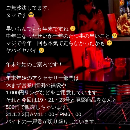
す
ご無沙汰してます。
っ
タマです
ぺ？？？
へ
早いもんでもう年末ですね
の
中年になったせいか一年のたつ事の早いこと
マジで今年一回も本気で走らなかったかも
ヤバイヤバイ
年末年始のご案内です！
年末年始のアクセサリー部門は
休まず営業!!恒例の福袋や
1.000円リングなどをご用意しています。
それと今回は19・21・23号と廃盤商品をなんと
500円で販売しちゃいます。
31.1.2.3日AM11：00～PM6：00
バイトの一犀君が切り盛りしています。