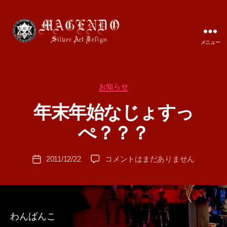
メニュー
MAGENDO
JAPAN
カ
お知らせ
テ
年末年始なじょすっ
ゴ
作
リ
成
ぺ？？？
ー
者
:
投
年
2011/12/22
コメントはまだありません
T
投
稿
末
A
稿
者
年
M
日
始
A
な
じ
わんばんこ
ょ