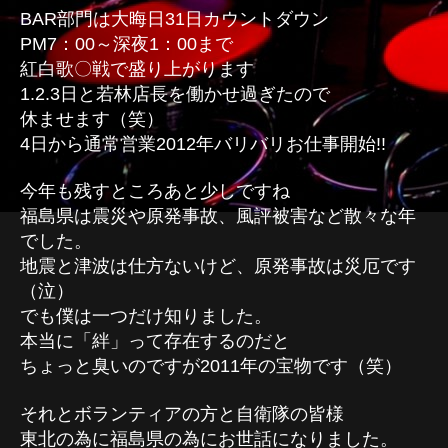
BAR部門は大晦日31日カウントダウン
PM7：00～深夜1：00まで
紅白歌〇戦で盛り上がります
1.2.3日と若林店長を働かせ過ぎたので
休ませます（笑）
4日から通常営業2012年バリバリお仕事開始!!
今年も残すところあと少しですね
福島県は震災や原発事故、風評被害など散々な年
でした。
地震と津波は仕方ないけど、原発事故は災厄です
（泣）
でも僕は一つだけ知りました。
本当に「絆」って存在するのだと
ちょっと臭いのですが2011年の宝物です（笑）
それとボランティアの方と自衛隊の皆様
東北の為に福島県の為にお世話になりました。