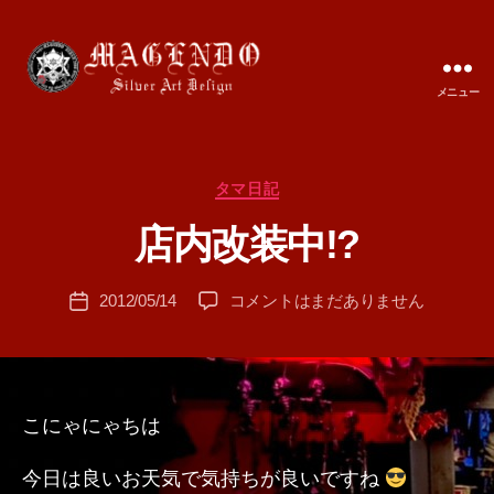
メニュー
MAGENDO
JAPAN
カ
タマ日記
作
テ
成
店内改装中!?
ゴ
者
リ
:
ー
投
店
2012/05/14
コメントはまだありません
T
投
稿
内
A
稿
者
改
M
日
装
A
中!?
へ
こにゃにゃちは
の
今日は良いお天気で気持ちが良いですね