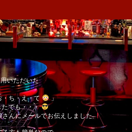
者
ピ
M
日
へ
A
の
利用いただいた
お・ち・え・て
」
したでも・・・
娘さんにメールでお伝えしました