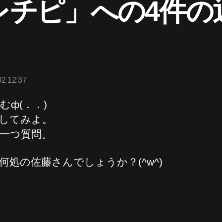
レチピ」への4件の
の
発
02 12:37
:
むф(．．)
してみよ。
一つ質問。
何処の佐藤さんでしょうか？(^w^)