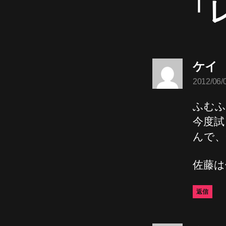
「
ケイ
2012/06/
言
ふむふ
今度試
んで、
佐藤は
返信