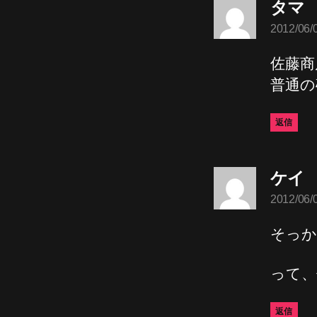
タマ
2012/06/
言
佐藤商
普通の
返信
ケイ
2012/06/
言
そっか
って、何
返信