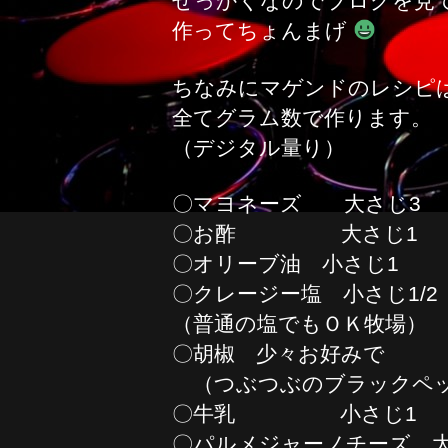
せっかくなのでブログを見
作ってちょんまげ
ちなみにマゲンドのレシピ
全てグラム数で作ります。
（デジタル量り）
〇マヨネーズ 大さじ3 
〇お酢 大さじ1 
〇オリーブ油 小さじ1
〇クレージー塩 小さじ1/2
（普通の塩でもＯＫ牧場）
〇胡椒 少々お好みで
（つぶつぶのブラックペッ
〇牛乳 小さじ1
〇パルメジャーノチーズ 大