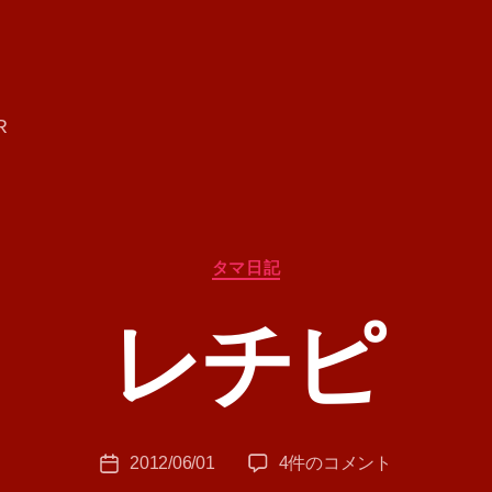
R
カ
タマ日記
テ
ゴ
レチピ
リ
ー
作
成
者
:
投
レ
2012/06/01
4件のコメント
T
投
稿
チ
A
稿