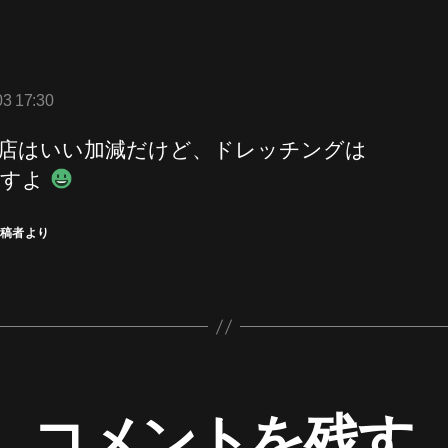
の
発
03 17:30
:
店はいい加減だけど、ドレッチングは
っすよ
投稿者より
コメントを残す