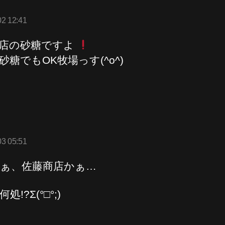
の
発
02 12:41
:
店の砂糖ですよ
砂糖でもOK牧場っす(^o^)
の
発
03 05:51
:
ぁ、佐藤商店かぁ…
処!?Σ(°□°;)