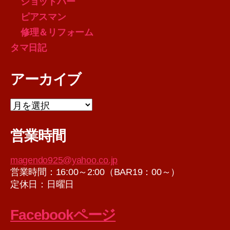
ショットバー
ピアスマン
修理＆リフォーム
タマ日記
アーカイブ
ア
ー
カ
営業時間
イ
ブ
magendo925@yahoo.co.jp
営業時間：16:00～2:00（BAR19：00～）
定休日：日曜日
Facebookページ