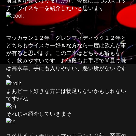
前置きが長くなりましたが、今夜は二つのスコッ
の
チ・ウイスキーを紹介したいと思います
。
マッカラン１２年 グレンフィディック１２年と
どちらもウイスキー好きな方なら一度は飲んだ事
が有ると思います。この二本はどちらも癖もな
く、飲みやすいです。お値段もお手頃で尚且つ味
は高水準、手にも入りやすい、悪い所がないです
ｗ
まあピート好きな方には物足りないかもしれない
ですがね
それじゃ紹介していきまそ
スペサイド・モルト・マッカラン１２年 至高の