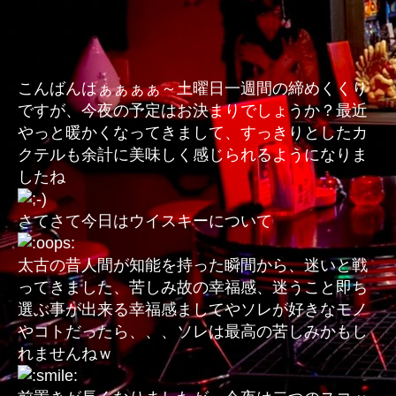
イ
ス
キ
ー
こんばんはぁぁぁぁ～土曜日一週間の締めくくり
通
ですが、今夜の予定はお決まりでしょうか？最近
信
Ｎ
やっと暖かくなってきまして、すっきりとしたカ
ｏ．
クテルも余計に美味しく感じられるようになりま
３
したね
～
あ
さてさて今日はウイスキーについて
な
た
太古の昔人間が知能を持った瞬間から、迷いと戦
な
ってきました、苦しみ故の幸福感、迷うこと即ち
ら
ド
選ぶ事が出来る幸福感ましてやソレが好きなモノ
ッ
やコトだったら、、、ソレは最高の苦しみかもし
チ？！
れませんねｗ
～
へ