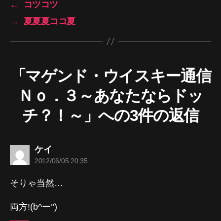
←
コツコツ
→
夏夏夏ココ夏
「マゲンド・ウイスキー通信
Ｎｏ．３～あなたならドッ
チ？！～」への3件の返信
の
ケイ
発
2012/06/05 20:35
言:
そりゃ当然…
両方!(b^ー°)