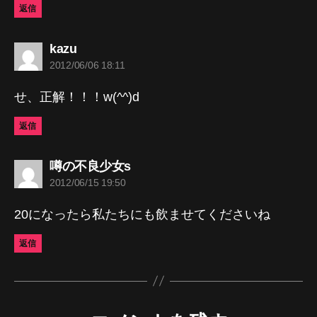
返信
の
kazu
発
2012/06/06 18:11
言:
せ、正解！！！w(^^)d
返信
の
噂の不良少女s
発
2012/06/15 19:50
言:
20になったら私たちにも飲ませてくださいね
返信