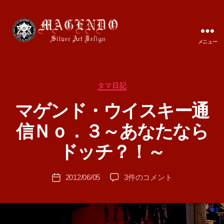
メニュー
MAGENDO
JAPAN
カ
タマ日記
テ
マゲンド・ウイスキー通
ゴ
リ
信Ｎｏ．３～あなたなら
ー
作
成
ドッチ？！～
者
:
投
マ
2012/06/05
3件のコメント
T
投
稿
ゲ
A
稿
者
ン
M
日
ド・
A
ウ