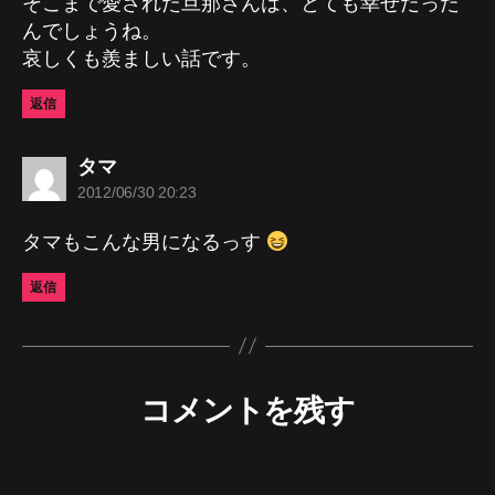
そこまで愛された旦那さんは、とても幸せだった
んでしょうね。
哀しくも羨ましい話です。
返信
の
タマ
発
2012/06/30 20:23
言:
タマもこんな男になるっす
返信
コメントを残す