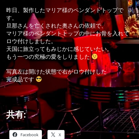
昨日、製作したマリア様のペンダントトップで
す。
旦那さんを亡くされた奥さんの依頼で、
マリア様のペンダントトップの中にお骨を入れて
ロウ付けしました。
天国に旅立ってもみじかに感じていたい。
もう一つの究極の愛をしりました
写真左は開けた状態で右がロウ付けした
完成品です
共有:
Facebook
X