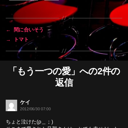
←
間に合いそう
→
トマト
「もう一つの愛」への2件の
返信
の
ケイ
発
2012/06/30 07:00
言:
ちょと泣けた(ρ＿；)