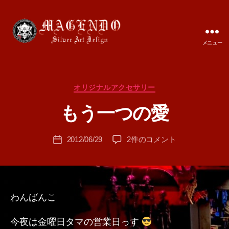
メニュー
MAGENDO
JAPAN
カ
オリジナルアクセサリー
作
テ
成
もう一つの愛
ゴ
者
リ
:
ー
投
も
2012/06/29
2件のコメント
T
投
稿
う
A
稿
者
一
M
日
つ
A
の
愛
わんばんこ
へ
の
今夜は金曜日タマの営業日っす