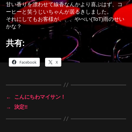
甘い香りを漂わせて線香なんかより喜ぶはず、コ
ーヒーと笑うじいちゃんが居るきしました。
それにしてもお客様が、、、やべい(ToT)雨のせい
かな？
共有:
Facebook
X
←
こんにちわマイサン！
→
決定!!