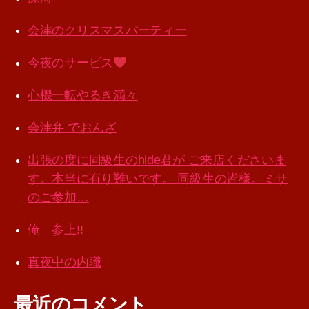
会津のクリスマスパーティー
今夜のサービス
心機一転やるき満々
会津弁 でおんざ
出張の度に同級生のhide君が ご来店くださいま
す。本当に有り難いです。 同級生の皆様。ミサ
のご参加…
俺 参上!!
真夜中の内職
最近のコメント