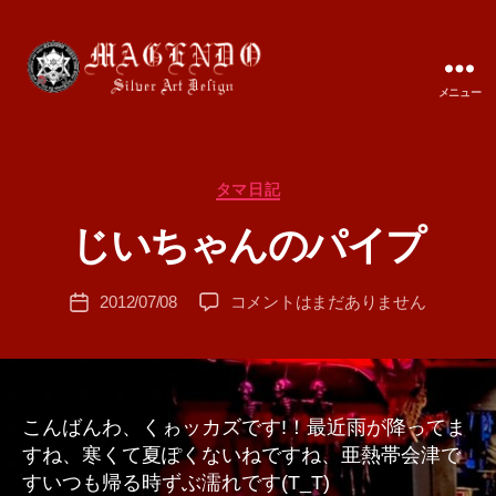
メニュー
MAGENDO
JAPAN
カ
タマ日記
作
テ
成
じいちゃんのパイプ
ゴ
者
リ
:
ー
投
じ
2012/07/08
コメントはまだありません
T
投
稿
い
A
稿
者
ち
M
日
ゃ
A
ん
の
こんばんわ、くゎッカズです!！最近雨が降ってま
パ
すね、寒くて夏ぽくないねですね、亜熱帯会津で
イ
すいつも帰る時ずぶ濡れです(T_T)
プ