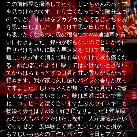
この前部屋を掃除してたら、じいちゃんのパイプ
へ
を見つけたのです。もう亡くなってって随分立つ
の
のですが、甘い煙をプカプカさせてるじいちゃん
を思い出しました、見つけて思い出してしまった
ら吸いたくなるのは孫の宿命ですw早速煙草を買
いに行きました、銘柄が解らないのでとにかくに
香りだけを頼りに購入早速火をつけて見ました、
難しい火がすぐ消えて味も辛いだけで喉も痛くな
る、紙たぼこのように吸ってはいけないときずい
てからはちょっとずつ口鼻と甘い香りが広がって
行きます、我が家に久し振りパイプの香りが戻っ
て来ました。じいちゃんが帰ってきた見たいで嬉
しくなってしまいました。味は葉巻に近いです
ね、コーヒーと凄く合いますたぶんウイスキーも
物凄く会うはずw凄く好きになりました！煙草吸
わない人もパイプだけたしなむ。人が居るみたい
でっすぜひ一度体験して貰いたいしないと損か
も？じいちゃんの手作りパイプ、今日もプカプカ