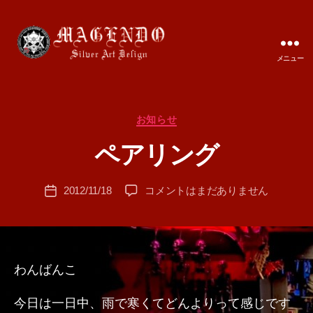
メニュー
MAGENDO
JAPAN
カ
お知らせ
作
テ
成
ペアリング
ゴ
者
リ
:
ー
投
ペ
2012/11/18
コメントはまだありません
T
投
稿
ア
A
稿
者
リ
M
日
ン
A
グ
へ
わんばんこ
の
今日は一日中、雨で寒くてどんよりって感じです