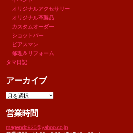
オリジナルアクセサリー
オリジナル革製品
カスタムオーダー
ショットバー
ピアスマン
修理＆リフォーム
タマ日記
アーカイブ
ア
ー
カ
営業時間
イ
ブ
magendo925@yahoo.co.jp