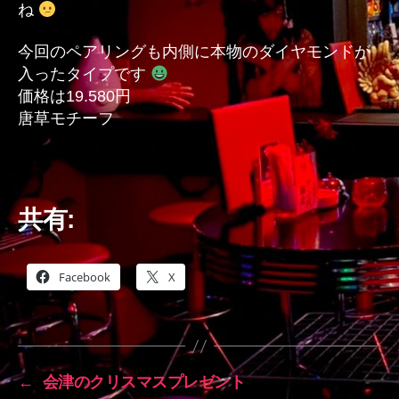
ね
今回のペアリングも内側に本物のダイヤモンドが
入ったタイプです
価格は19.580円
唐草モチーフ
共有:
Facebook
X
←
会津のクリスマスプレゼント