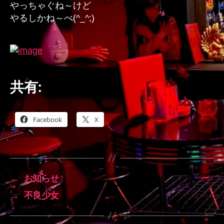
やっちゃぐね～けど
やるしかね～べ(^_^;)
共有:
Facebook
X
←
お知らせ
→
不良少女