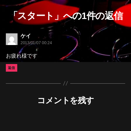
「スタート」への1件の返信
の
ケイ
発
2013/01/07 00:24
言:
お疲れ様です
返信
コメントを残す