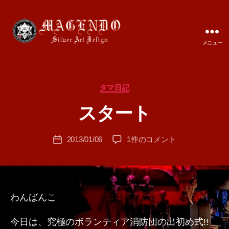
メニュー
MAGENDO
JAPAN
カ
タマ日記
作
テ
成
スタート
ゴ
者
リ
:
ー
投
ス
2013/01/06
1件のコメント
T
投
稿
タ
A
稿
者
ー
M
日
ト
A
へ
の
わんばんこ
今日は、究極のボランティア消防団の出初め式!!