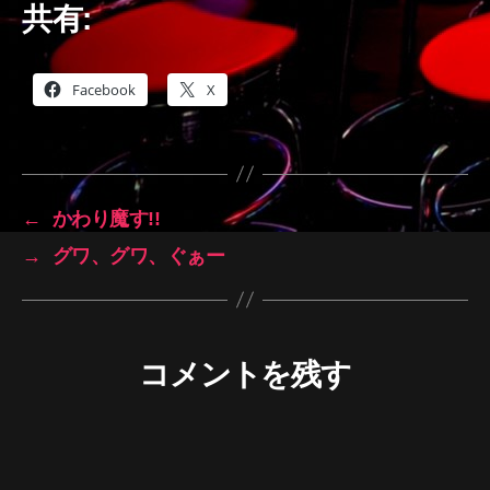
共有:
Facebook
X
←
かわり魔す!!
→
グワ、グワ、ぐぁー
コメントを残す