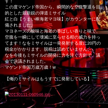
す！
器
この度マゲンド帝国から、瞬間的な空腹撃退を目
紅
的とした最新鋭の弾道ミサイル
と
紅と白【うまい棒海老マヨ味】がカウンターに配
白
備されました。
へ
マヨネーズの酸味と海老の香ばしい香りと味で、
の
空腹を一瞬にして壊滅に至らせる程の威力を持っ
てます！なをミサイルは一発発射する度に20円の
税金がかかります、脱税は認めていません。
なを今後もミサイルの開発に力を注ぐ方針で、議
会で決議されました。
マゲンド帝国万歳万歳！w
【俺のミサイルはもうすでに発射している】