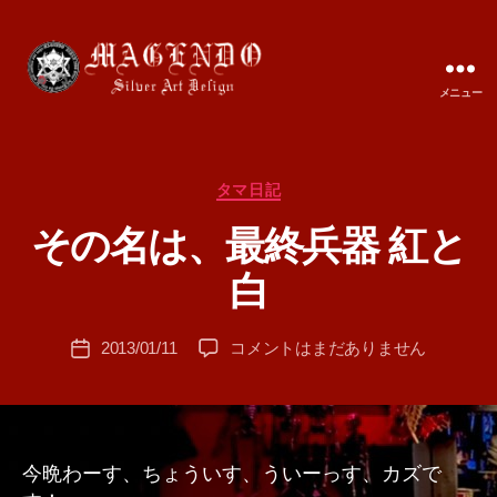
メニュー
MAGENDO
JAPAN
カ
タマ日記
テ
その名は、最終兵器 紅と
ゴ
作
リ
成
白
ー
者
:
投
そ
2013/01/11
コメントはまだありません
T
投
稿
の
A
稿
者
名
M
日
は、
A
最
終
今晩わーす、ちょういす、ういーっす、カズで
兵