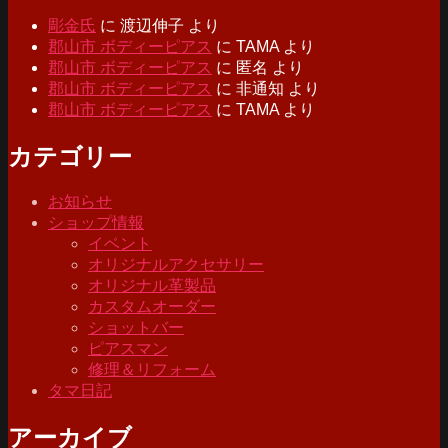
彫金氏
に
渡辺伸子
より
郡山市 ボディーピアス
に
TAMA
より
郡山市 ボディーピアス
に
匿名
より
郡山市 ボディーピアス
に
非通知
より
郡山市 ボディーピアス
に
TAMA
より
カテゴリー
お知らせ
ショップ情報
イベント
オリジナルアクセサリー
オリジナル革製品
カスタムオーダー
ショットバー
ピアスマン
修理＆リフォーム
タマ日記
アーカイブ