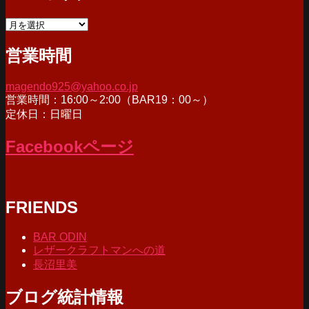
ア
ー
営業時間
カ
イ
ブ
magendo925@yahoo.co.jp
営業時間：16:00～2:00（BAR19：00～）
定休日：日曜日
Facebookページ
FRIENDS
BAR ODIN
レザークラフトマンへの道
長沼里美
ブログ統計情報