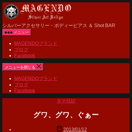
MAGENDO
コ
JAPAN
ン
テ
ン
シルバーアクセサリー・ボディーピアス ＆ Shot BAR
ツ
メニュー
へ
ス
MAGENDOブランド
キ
ブログ
ッ
Facebook
プ
メニューを閉じる
MAGENDOブランド
ブログ
Facebook
カ
タマ日記
テ
ゴ
グワ、グワ、ぐぁー
リ
ー
投
投
2013/01/12