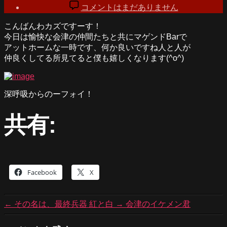
稿
稿
グ
作
コメントはまだありません
者
日
ワ、
成
こんばんわカズですーす！
グ
者:
今日は愉快な会津の仲間たちと共にマゲンドBarで
ワ、
TAMA
アットホームな一時です、何か良いですね人と人が
ぐ
仲良くしてる所見てると僕も嬉しくなります(^o^)
ぁ
ー
へ
の
深呼吸からのーフォイ！
共有:
Facebook
X
←
その名は、最終兵器 紅と白
→
会津のイケメン君