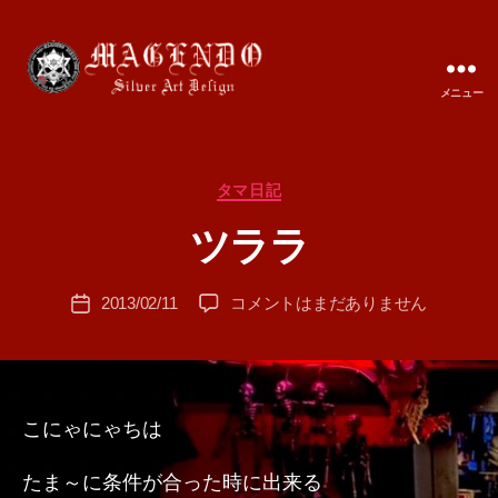
メニュー
MAGENDO
JAPAN
カ
タマ日記
作
テ
成
ツララ
ゴ
者
リ
:
ー
投
ツ
2013/02/11
コメントはまだありません
T
投
稿
ラ
A
稿
者
ラ
M
日
へ
A
の
こにゃにゃちは
たま～に条件が合った時に出来る