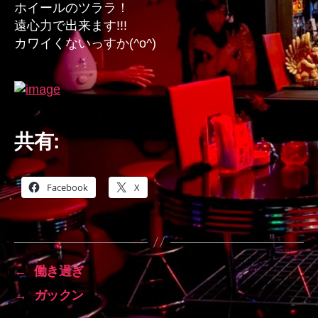
ホイールのツララ！
遠心力で出来ます!!!
カワイくないっすか(^o^)
共有:
Facebook
X
←
働き過ぎ
→
ガックン