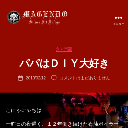
メニュー
MAGENDO
JAPAN
カ
タマ日記
作
テ
成
パパはＤＩＹ大好き
ゴ
者
リ
:
ー
投
パ
2013/02/12
コメントはまだありません
T
投
稿
パ
A
稿
者
は
M
日
Ｄ
A
Ｉ
Ｙ
こにゃにゃちは
大
好
一昨日の夜遅く、１２年働き続けた石油ボイラー
き