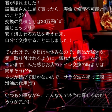
君が壊れました！
へ
設備屋さんに見て貰ったら、寿命で修理不可能と
の
のこと(泣)
交換の見積もりは20万円(ﾟoﾟ;
魔じビックリ！
安く済ませる方法を考えた末、
自分で交換することにしました！
てなわけで、今日はお休みなので、商品が届き次
第、取り付けれるように、壊れたボイラーを外し
ています。みた感じお店のトイレ交換の時よりは
簡単そう(^^)v
ネジが錆びて動かないので、サラダ油を塗って潤
滑油の代用(笑)
いつもの事ながら、こんなんで本当に直せるのだ
ろうか(^_^;)