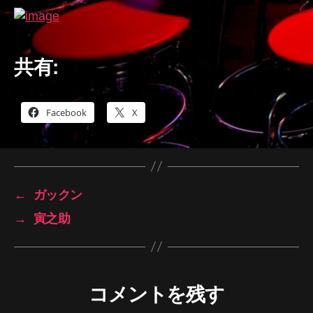
共有:
Facebook
X
←
ガックン
→
寅之助
コメントを残す