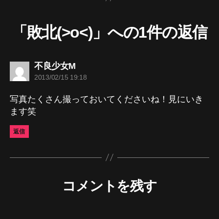
「敗北(>o<)」への1件の返信
の
不良少女M
発
2013/02/15 19:18
言:
写真たくさん撮っておいてくださいね！見にいき
ます笑
返信
コメントを残す