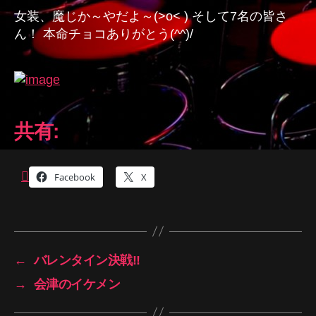
女装、魔じか～やだよ～(>o< ) そして7名の皆さ
ん！ 本命チョコありがとう(^^)/
共有:
Facebook
X
←
バレンタイン決戦!!
→
会津のイケメン