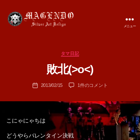
メニュー
MAGENDO
JAPAN
カ
タマ日記
作
テ
成
敗北(>o<)
ゴ
者
リ
:
ー
投
敗
2013/02/15
1件のコメント
T
投
稿
北
A
稿
者
(>o<)
M
日
へ
A
の
こにゃにゃちは
どうやらバレンタイン決戦