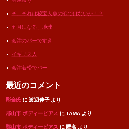
会津祭り
そ、それは秘宝人魚の涙ではないか！？
五月になる、地球
会津のバーです✌️
イギリス人
会津若松でバー
最近のコメント
彫金氏
に
渡辺伸子
より
郡山市 ボディーピアス
に
TAMA
より
郡山市 ボディーピアス
に
匿名
より