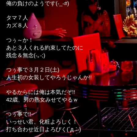
俺の負けのようです(-_-#)
タマ７人
カズ８人
つぅ～か！
あと３人くれる約束してたのに
残念＆無念(-｡-;)
つぅ事で３月２日(土)
人生初の女装してやろうじゃんか!!
やるからには俺は本気だぞ!!
42歳、男の熟女みせてやるｗ
つぅ事で!!
いっせい君、化粧よろしく！
打ち合わせ近日よろぴく(´д｀)