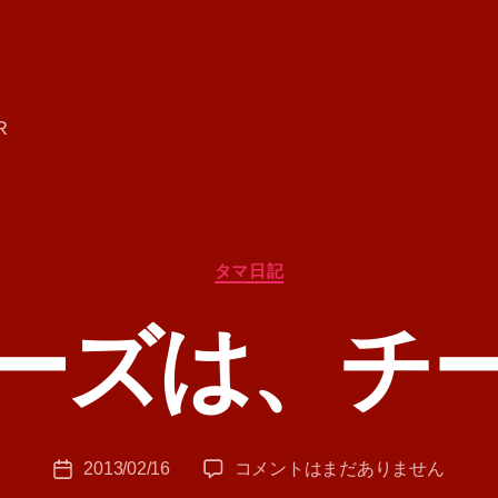
R
カ
タマ日記
テ
ゴ
ーズは、チ
リ
ー
作
成
者
:
投
チ
2013/02/16
コメントはまだありません
T
投
稿
ー
A
稿