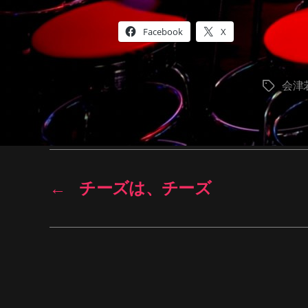
Facebook
X
会津
タ
グ
←
チーズは、チーズ