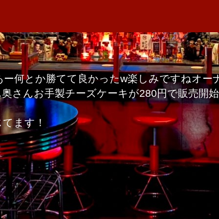
者
ズ
M
日
は、
A
チ
ー
ズ
へ
あー何とか勝てて良かったw楽しみですねオー
の
奥さんお手製チーズケーキが280円で販売開
じてます！