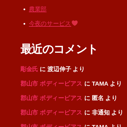
農業部
今夜のサービス
最近のコメント
彫金氏
に
渡辺伸子
より
郡山市 ボディーピアス
に
TAMA
より
郡山市 ボディーピアス
に
匿名
より
郡山市 ボディーピアス
に
非通知
より
郡山市 ボディーピアス
に
TAMA
より