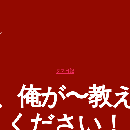
R
カ
タマ日記
テ
ゴ
、俺が〜教
リ
ー
ください！
作
成