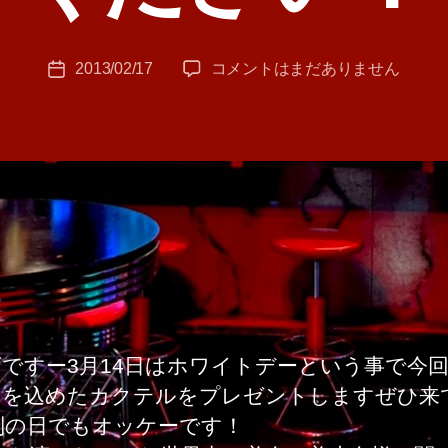
者
:
投
愛
2013/02/17
コメントはまだありません
T
投
稿
の
A
稿
者
味、
M
日
俺
A
が〜
教
え
て
や
る
く
だ
さ
ですー3月14日はホワイトデーという事で今
い！
ちを込めたカクテルをプレゼントしますぜひ来
へ
別の日でもオッケーです！
の