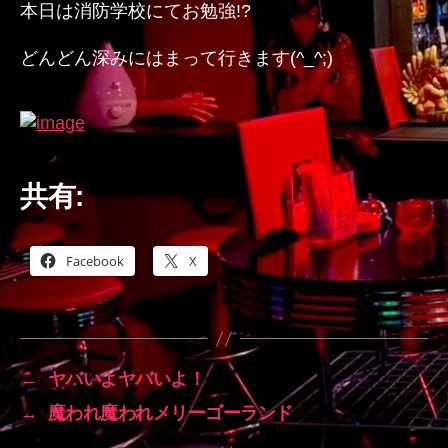
本日は消防学校にてお勉強!?
どんどん深みにはまって行きます(^_^;)
共有:
Facebook
X
←
ヤバいよヤバいよ！
→
魔われ魔われメリーゴーランド