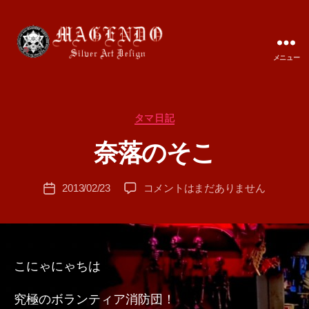
メニュー
MAGENDO
JAPAN
カ
タマ日記
作
テ
成
奈落のそこ
ゴ
者
リ
:
ー
投
奈
2013/02/23
コメントはまだありません
T
投
稿
落
A
稿
者
の
M
日
そ
A
こ
へ
こにゃにゃちは
の
究極のボランティア消防団！