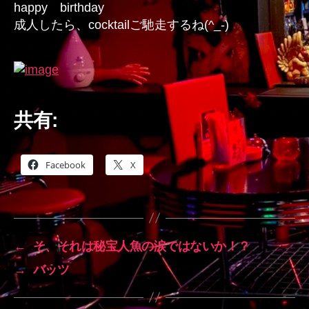
happy birthday
成人したら、cocktailご馳走するね(^_-)
共有:
Facebook
X
←
そ、それは秘宝人魚の涙ではないか！？
→
バッツ