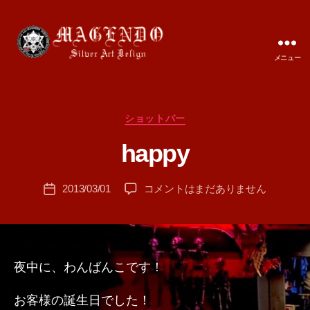
メニュー
MAGENDO
JAPAN
カ
ショットバー
作
テ
成
happy
ゴ
者
リ
:
ー
投
happy
2013/03/01
コメントはまだありません
T
投
稿
へ
A
稿
者
の
M
日
A
夜中に、わんばんこです！
お客様の誕生日でした！