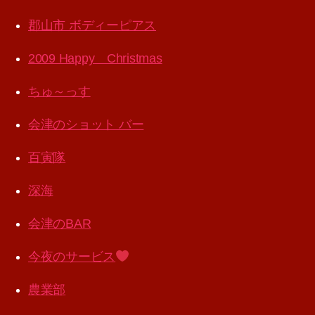
郡山市 ボディーピアス
2009 Happy Christmas
ちゅ～っす
会津のショット バー
百寅隊
深海
会津のBAR
今夜のサービス
農業部