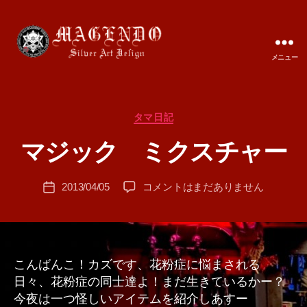
メニュー
MAGENDO
JAPAN
カ
タマ日記
作
テ
成
マジック ミクスチャー
ゴ
者
リ
:
ー
投
マ
2013/04/05
コメントはまだありません
T
投
稿
ジ
A
稿
者
ッ
M
日
ク
A
ミ
ク
こんばんこ！カズです、花粉症に悩まされる
ス
日々、花粉症の同士達よ！まだ生きているかー？
チ
今夜は一つ怪しいアイテムを紹介しあすー
ャ