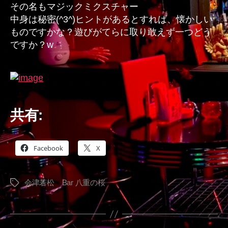
その名もマジックミクスチャー
ー
中身は秘密(^3^)ヒントがあるとすれば、懐かしい
へ
ものですかな？遊びがてらに取り敢えず一つどう
の
ですか？w
共有:
Facebook
X
会津若松 Bar 八重の桜
タ
グ