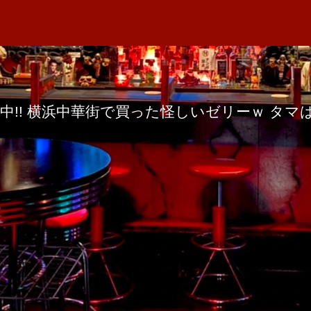
者
の
M
日
A
中!! 横浜中華街で買った怪しいゼリーｗ タ