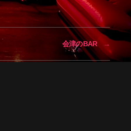
会津のBAR
→