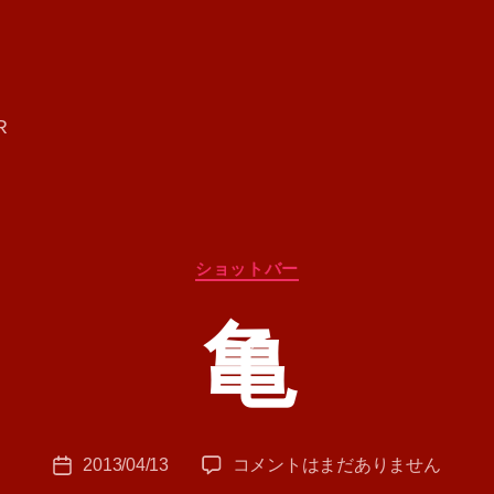
R
カ
ショットバー
テ
ゴ
亀
リ
ー
作
成
者
:
投
亀
2013/04/13
コメントはまだありません
T
投
稿
へ
A
稿