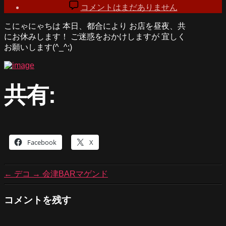
稿
稿
お
作
コメントはまだありません
者
日
知
成
こにゃにゃちは 本日、都合により お店を昼夜、共
ら
者:
にお休みします！ ご迷惑をおかけしますが 宜しく
せ
TAMA
お願いします(^_^;)
へ
の
共有:
Facebook
X
←
デコ
→
会津BARマゲンド
コメントを残す