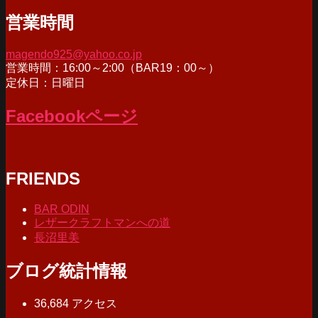
ー
営業時間
カ
イ
ブ
magendo925@yahoo.co.jp
営業時間：16:00～2:00（BAR19：00～）
定休日：日曜日
Facebookページ
FRIENDS
BAR ODIN
レザークラフトマンへの道
長沼里美
ブログ統計情報
36,684 アクセス