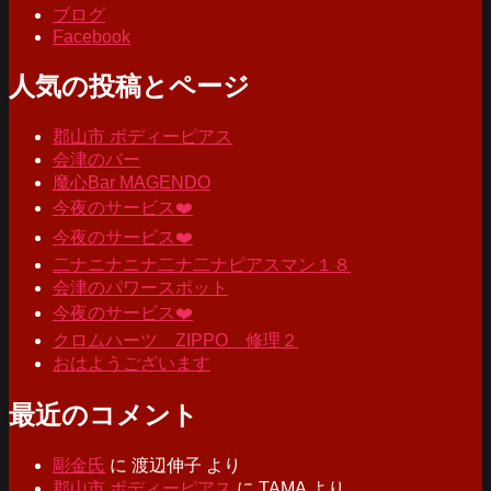
ブログ
Facebook
人気の投稿とページ
郡山市 ボディーピアス
会津のバー
魔心Bar MAGENDO
今夜のサービス❤️
今夜のサービス❤️
二ナニナニナ二ナ二ナピアスマン１８
会津のパワースポット
今夜のサービス❤️
クロムハーツ ZIPPO 修理２
おはようございます
最近のコメント
彫金氏
に
渡辺伸子
より
郡山市 ボディーピアス
に
TAMA
より