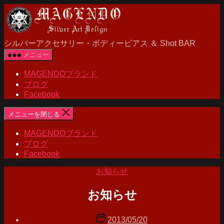
MAGENDO
コ
JAPAN
ン
テ
ン
シルバーアクセサリー・ボディーピアス ＆ Shot BAR
ツ
メニュー
へ
ス
MAGENDOブランド
キ
ブログ
ッ
Facebook
プ
メニューを閉じる
MAGENDOブランド
ブログ
Facebook
カ
お知らせ
テ
ゴ
お知らせ
リ
ー
投
投
2013/05/20