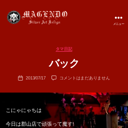
メニュー
MAGENDO
JAPAN
カ
タマ日記
作
テ
成
バック
ゴ
者
リ
:
ー
投
バ
2013/07/17
コメントはまだありません
T
投
稿
ッ
A
稿
者
ク
M
日
へ
A
の
こにゃにゃちは
今日は郡山店で頑張って魔す!