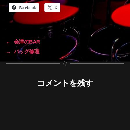
Facebook
X
←
会津のBAR
→
バッグ修理
コメントを残す