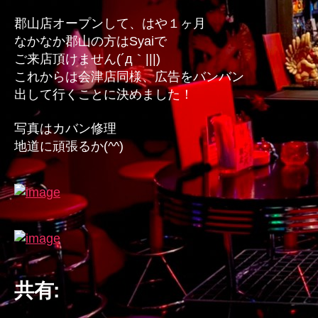
郡山店オープンして、はや１ヶ月
なかなか郡山の方はSyaiで
ご来店頂けません(´д｀|||)
これからは会津店同様、広告をバンバン
出して行くことに決めました！
写真はカバン修理
地道に頑張るか(^^)
共有: