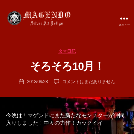
メニュー
MAGENDO
JAPAN
カ
タマ日記
作
テ
成
そろそろ10月！
ゴ
者
リ
:
ー
投
そ
2013/09/28
コメントはまだありません
T
投
稿
ろ
A
稿
者
そ
M
日
ろ
A
10
月！
今晩は！マゲンドにまた新たなモンスターが仲間
へ
入りしました！中々の力作！カックイイ
の