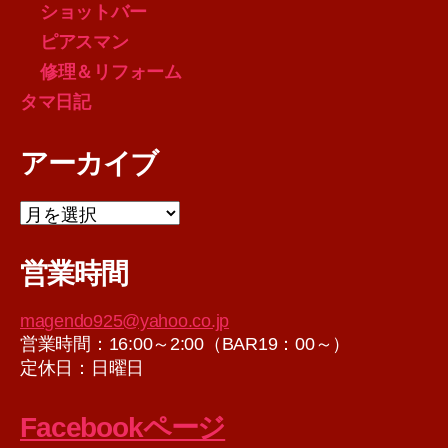
ショットバー
ピアスマン
修理＆リフォーム
タマ日記
アーカイブ
ア
ー
カ
営業時間
イ
ブ
magendo925@yahoo.co.jp
営業時間：16:00～2:00（BAR19：00～）
定休日：日曜日
Facebookページ