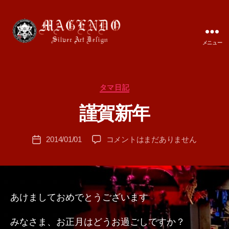
メニュー
MAGENDO
JAPAN
カ
タマ日記
作
テ
成
謹賀新年
ゴ
者
リ
:
ー
投
謹
2014/01/01
コメントはまだありません
T
投
稿
賀
A
稿
者
新
M
日
年
A
へ
の
あけましておめでとうございます
みなさま、お正月はどうお過ごしですか？