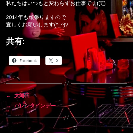
私たちはいつもと変わらずお仕事です(笑)
2014年も頑張りますので
宜しくお願いします(^_^)v
共有:
Facebook
X
←
大晦日
→
バレンタインデー