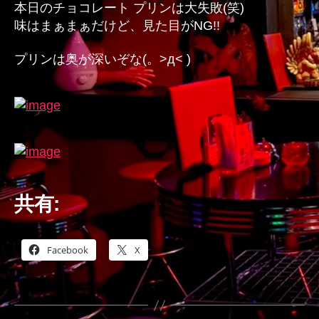
本日のチョコレート プリンは大失敗(笑)
味はまぁまぁだけど、見た目がNG!!
プリンは奥が深いぞな(。>д< )
共有:
Facebook
X