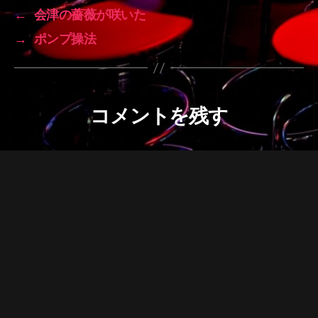
←
会津の薔薇が咲いた
→
ポンプ操法
コメントを残す