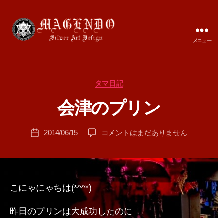
メニュー
MAGENDO
JAPAN
カ
タマ日記
作
テ
成
会津のプリン
ゴ
者
リ
:
ー
投
会
2014/06/15
コメントはまだありません
T
投
稿
津
A
稿
者
の
M
日
プ
A
リ
ン
こにゃにゃちは(*^^*)
へ
の
昨日のプリンは大成功したのに