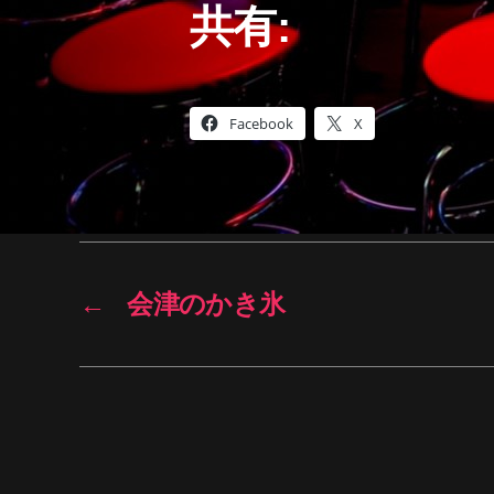
共有:
Facebook
X
←
会津のかき氷