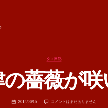
R
カ
タマ日記
テ
ゴ
津の薔薇が咲
リ
ー
作
成
者
:
投
会
2014/06/15
コメントはまだありません
T
投
稿
津
A
稿