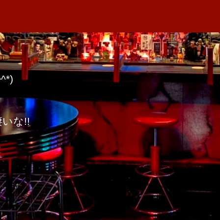
者
の
M
日
薔
A
薇
が
咲
い
*)
た
へ
の
いな!!