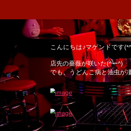
こんにちは♪マゲンドです(*^^
店先の薔薇が咲いた(^ー^)
でも、うどんこ病と油虫が凄