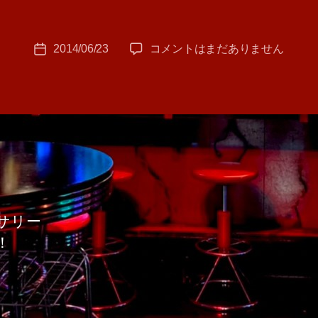
者
:
投
福
2014/06/23
コメントはまだありません
T
投
稿
島
A
稿
者
県
M
日
シ
A
ル
バ
ー
ア
ク
セ
サ
サリー
リ
！
ー
へ
の