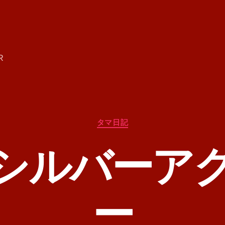
R
カ
タマ日記
テ
ゴ
シルバーア
リ
ー
ー
作
成