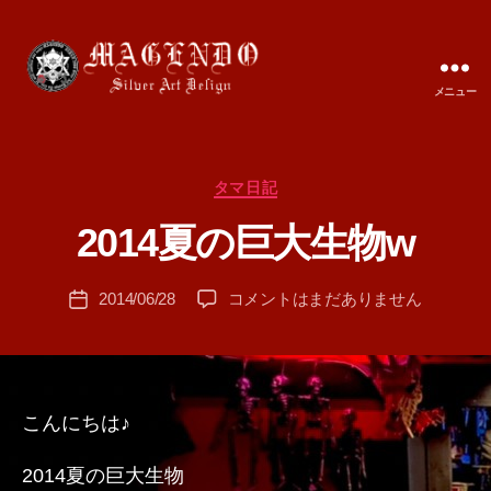
メニュー
MAGENDO
JAPAN
カ
タマ日記
作
テ
成
2014夏の巨大生物w
ゴ
者
リ
:
ー
投
2014
2014/06/28
コメントはまだありません
T
投
稿
夏
A
稿
者
の
M
日
巨
A
大
生
こんにちは♪
物
w
2014夏の巨大生物
へ